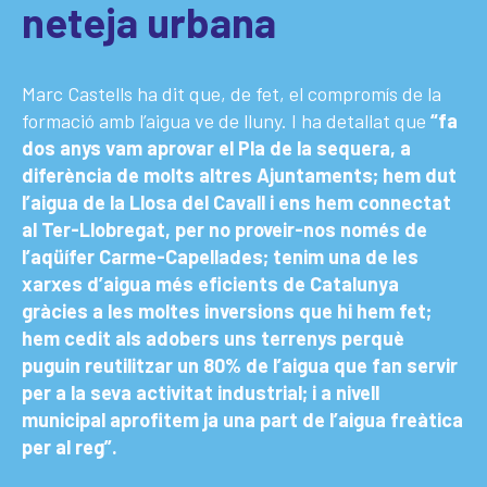
neteja urbana
Marc Castells ha dit que, de fet, el compromís de la
formació amb l’aigua ve de lluny. I ha detallat que
“fa
dos anys
vam aprovar el Pla de la sequera, a
diferència de molts
altres Ajuntaments; hem dut
l’aigua de la Llosa del Cavall i ens hem connectat
al Ter-Llobregat, per no proveir-nos només de
l’aqüífer Carme-Capellades; tenim una de les
xarxes d’aigua més eficients de Catalunya
gràcies a les moltes inversions que hi hem fet;
hem cedit als adobers uns terrenys perquè
puguin reutilitzar un 80% de l’aigua que fan servir
per a la seva activitat industrial; i a nivell
municipal aprofitem ja una part de l’aigua freàtica
per al reg”.