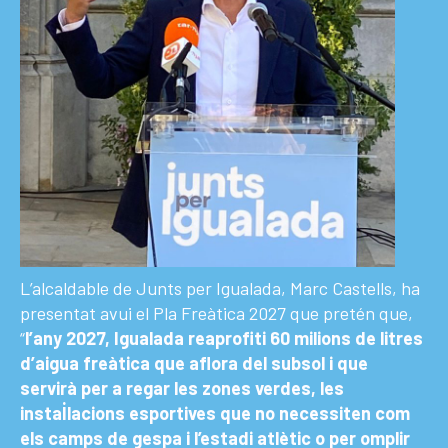
L’alcaldable de Junts per Igualada, Marc Castells, ha
presentat avui el Pla Freàtica 2027 que pretén que,
“
l’any 2027, Igualada reaprofiti 60 milions de litres
d’aigua freàtica que aflora del subsol i que
servirà per a regar les zones verdes, les
instal·lacions esportives que no necessiten com
els camps de gespa i l’estadi atlètic o per omplir