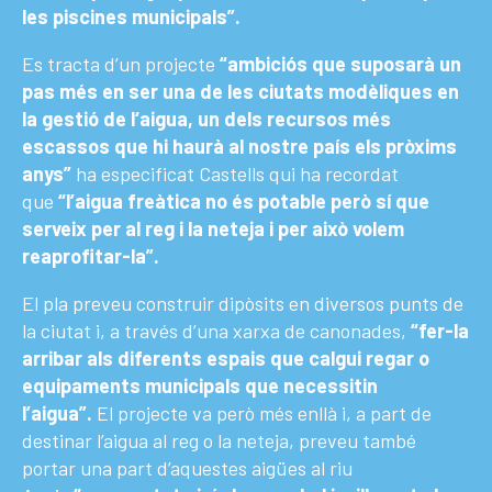
les piscines municipals”.
Es tracta d’un projecte
“ambiciós que suposarà un
pas més en ser una de les ciutats modèliques en
la gestió de l‘aigua, un dels recursos més
escassos que hi haurà al nostre país els pròxims
anys”
ha especificat Castells qui ha recordat
que
“l’aigua freàtica no és potable però sí que
serveix per al reg i la neteja i per això volem
reaprofitar-la”.
El pla preveu construir dipòsits en diversos punts de
la ciutat i, a través d’una xarxa de canonades,
“fer-la
arribar als diferents espais que calgui regar o
equipaments municipals que necessitin
l’aigua”.
El projecte va però més enllà i, a part de
destinar l’aigua al reg o la neteja, preveu també
portar una part d’aquestes aigües al riu