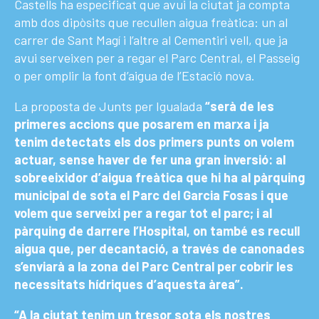
Castells ha especificat que avui la ciutat ja compta
amb dos dipòsits que recullen aigua freàtica: un al
carrer de Sant Magí i l’altre al Cementiri vell, que ja
avui serveixen per a regar el Parc Central, el Passeig
o per omplir la font d’aigua de l’Estació nova.
La proposta de Junts per Igualada
“serà de les
primeres accions que posarem en marxa i ja
tenim detectats els dos primers punts on volem
actuar, sense haver de fer una gran inversió: al
sobreeixidor d’aigua freàtica que hi ha al pàrquing
municipal de sota el Parc del Garcia Fosas i que
volem que serveixi per a regar tot el parc; i al
pàrquing de darrere l’Hospital, on també es recull
aigua que, per decantació, a través de canonades
s’enviarà a la zona del Parc Central per cobrir les
necessitats hídriques d’aquesta àrea”.
“A la ciutat tenim un tresor sota els nostres