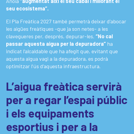
Anoia
“augmentat així el seu cabal i millorant el
seu ecosistema”.
El Pla Freàtica 2027 també permetrà deixar d’abocar
les aigües freàtiques -que ja son netes- a les
clavegueres per, després, depurar-les.
“No cal
passar aquesta aigua per la depuradora”
ha
indicat l’alcaldable que ha afegit que, evitant que
aquesta aigua vagi a la depuradora, es podrà
optimitzar l’ús d’aquesta infraestructura.
L’aigua freàtica servirà
per a regar l’espai públic
i els equipaments
esportius i per a la