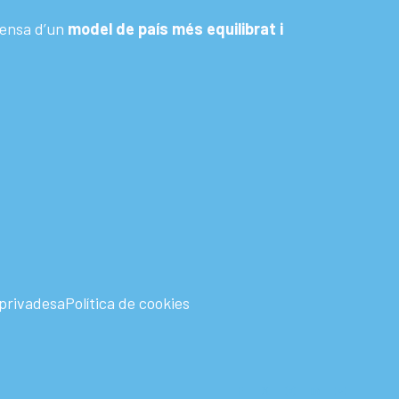
fensa d’un
model de país més equilibrat i
 privadesa
Política de cookies