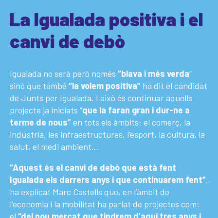
La Igualada positiva i el
canvi de debò
Igualada no serà però només
“blava i més verda
”
sinó que també
“la volem positiva”
ha dit el candidat
de Junts per Igualada. I això és continuar aquells
projecte ja iniciats “
que la faran gran i dur-ne a
terme de nous”
en tots els àmbits: el comerç, la
indústria, les infraestructures, l’esport, la cultura, la
salut, el medi ambient…
“Aquest és el canvi de debò que està fent
Igualada els darrers anys i que continuarem fent”
,
ha explicat Marc Castells que, en l’àmbit de
l’economia i la mobilitat ha parlat de projectes com:
el
“del nou mercat que tindrem d’aquí tres anys i