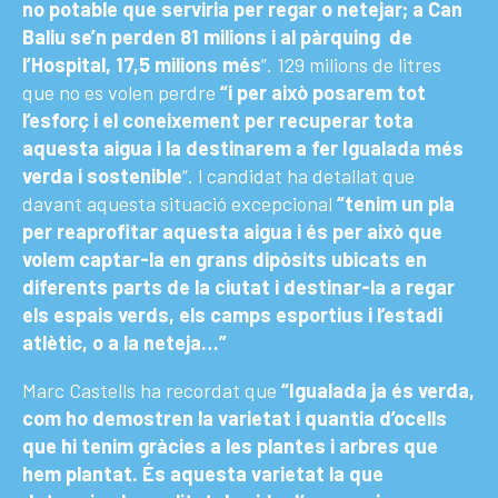
no potable que serviria per regar o netejar; a Can
Baliu se’n perden 81 milions i al pàrquing de
l’Hospital, 17,5 milions més
”. 129 milions de litres
que no es volen perdre
“i per això posarem tot
l’esforç i el coneixement per recuperar tota
aquesta aigua i la destinarem a fer Igualada més
verda i sostenible
”. l candidat ha detallat que
davant aquesta situació excepcional
“tenim
un pla
per reaprofitar aquesta aigua i és per això que
volem captar-la en grans dipòsits ubicats en
diferents parts de la ciutat i destinar-la a regar
els espais verds, els camps esportius i l’estadi
atlètic, o a la neteja…”
Marc Castells ha recordat que
“Igualada ja és verda,
com ho demostren la varietat i quantia d’ocells
que hi tenim gràcies a les plantes i arbres que
hem plantat. És aquesta varietat la que