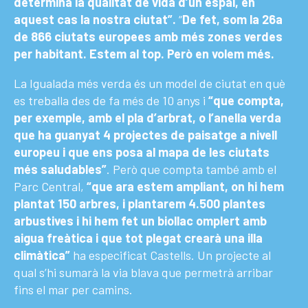
determina la qualitat de vida d’un espai, en
aquest cas la nostra ciutat”.
“
De fet, som la 26a
de 866 ciutats europees amb més zones verdes
per habitant. Estem al top. Però en volem més.
La Igualada més verda és un model de ciutat en què
es treballa des de fa més de 10 anys i
“que compta,
per exemple, amb el pla d’arbrat, o l’anella verda
que ha guanyat 4 projectes de paisatge a nivell
europeu i que ens posa al mapa de les ciutats
més saludables”
. Però que compta també amb el
Parc Central,
“que ara estem ampliant, on hi hem
plantat 150 arbres, i plantarem 4.500 plantes
arbustives i hi hem fet un biollac omplert amb
aigua freàtica i que tot plegat crearà una illa
climàtica”
ha especificat Castells. Un projecte al
qual s’hi sumarà la via blava que permetrà arribar
fins el mar per camins.