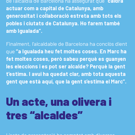
de l’alcaldia de Barcelona ha assegurat que
“caldrà
actuar com a capital de Catalunya, amb
generositat i col·laboració estreta amb tots els
pobles i ciutats de Catalunya. Ho farem també
amb Igualada”.
Finalment, l’alcaldable de Barcelona ha conclòs dient
que
“a Igualada heu fet moltes coses. En Marc ha
fet moltes coses, però sabeu perquè es guanyen
les eleccions i es pot ser alcalde? Perquè la gent
t’estima. I avui ha quedat clar, amb tota aquesta
gent que està aquí, que la gent s’estima el Marc”.
Un acte, una olivera i
tres “alcaldes”
L’acte de presentació ha comptat amb diverses