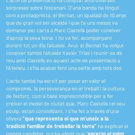
sorpreses sobre l’escenari. D’una banda ha tingut
com a protagonista, el Bernat, un igualadí de 10 anys
que de gran vol ser alcalde i que fa uns mesos va
demanar per carta a Marc Castells poder conèixer
d’aprop la seva feina. I ho va fer, acompanyant
durant tot un dia l’alcalde. Avui, el Bernat ha volgut
conèixer també l’alcalde Xavier Trias i reunir-se de
nou amb Castells en aquest acte de presentació a
l’Ateneu, i s’ha acabat fent una selfie amb tots dos.
L’acte també ha servit per posar en valor el
compromís, la perseverança en el treball i la cultura
de l’esforç, com a base imprescindible per a fer
créixer el model de ciutat que, Marc Castells i el seu
equip, estan consolidant. I s’ha fet a través d’una
olivera
“que representa el que m’uneix a la
tradició familiar de treballar la terra”
ha explicat el
mateix candidat, qui ha afegit que “
aprecio el valor