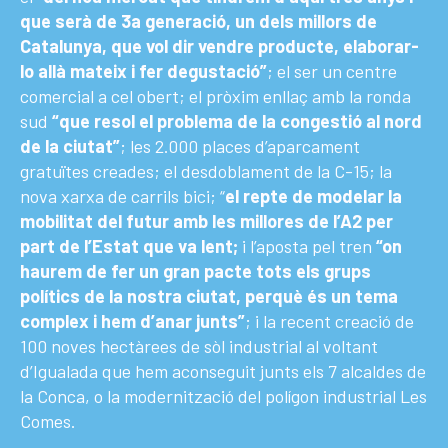
que serà de 3a generació, un dels millors de
Catalunya, que vol dir vendre producte, elaborar-
lo allà mateix i fer degustació”
; el ser un centre
comercial a cel obert; el pròxim enllaç amb la ronda
sud
“que resol el problema de la congestió al nord
de la ciutat”
; les 2.000 places d’aparcament
gratuïtes creades; el desdoblament de la C-15; la
nova xarxa de carrils bici; “
el repte de modelar la
mobilitat del futur amb les millores de l’A2 per
part de l’Estat que va lent;
i l’aposta pel tren
“on
haurem de fer un gran pacte tots els grups
polítics de la nostra ciutat, perquè és un tema
complex i hem d’anar junts”
; i la recent creació de
100 noves hectàrees de sòl industrial al voltant
d’Igualada que hem aconseguit junts els 7 alcaldes de
la Conca, o la modernització del polígon industrial Les
Comes.