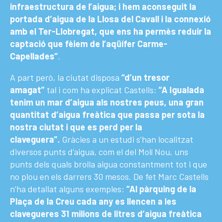
infraestructura de l’aigua; i hem aconseguit la
portada d’aigua de la Llosa del Cavall i la connexió
amb el Ter-Llobregat, que ens ha permès reduir la
captació que fèiem de l’aqüífer Carme-
Capellades”
.
A part però, la ciutat disposa
“d’un tresor
amagat”
tal i com ha explicat Castells:
“A Igualada
tenim un mar d’aigua als nostres peus, una gran
quantitat d’aigua freàtica que passa per sota la
nostra ciutat i que es perd per la
claveguera”.
Gràcies a un estudi s’han localitzat
diversos punts d’aigua, com el del Molí Nou, uns
punts dels quals brolla aigua constantment tot i que
no plou en els darrers 30 mesos. De fet Marc Castells
n’ha detallat alguns exemples:
“Al pàrquing de la
Plaça de la Creu cada any es llencen a les
clavegueres 31 milions de litres d’aigua freàtica