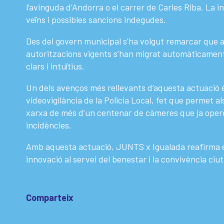
l’avinguda d’Andorra o el carrer de Carles Riba. La inc
veïns i possibles sancions indegudes.
Des del govern municipal s’ha volgut remarcar que 
autoritzacions vigents s’han migrat automàticament
clars i intuïtius.
Un dels avenços més rellevants d’aquesta actuació é
videovigilància de la Policia Local, fet que permet a
xarxa de més d’un centenar de càmeres que ja operen
incidències.
Amb aquesta actuació, JUNTS x Igualada reafirma 
innovació al servei del benestar i la convivència ciu
Comparteix