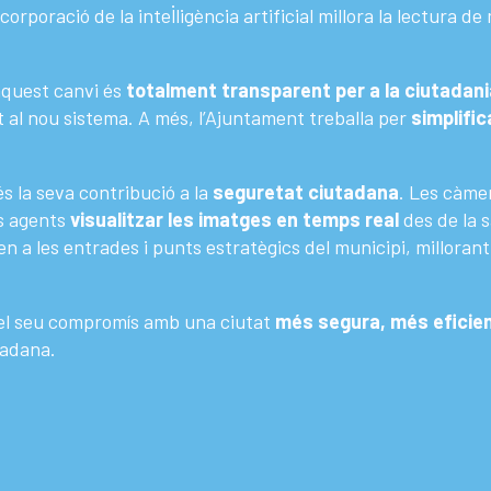
orporació de la intel·ligència artificial millora la lectura de
aquest canvi és
totalment transparent per a la ciutadani
 al nou sistema. A més, l’Ajuntament treballa per
simplific
s la seva contribució a la
seguretat ciutadana
. Les càmer
ls agents
visualitzar les imatges en temps real
des de la 
 a les entrades i punts estratègics del municipi, millorant
el seu compromís amb una ciutat
més segura, més eficie
tadana.